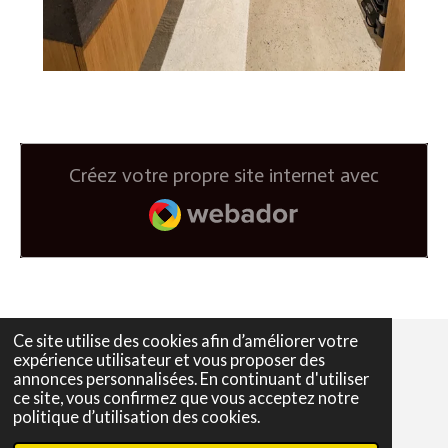
Créez votre propre site internet avec
Webador
Ce site utilise des cookies afin d’améliorer votre
expérience utilisateur et vous proposer des
annonces personnalisées. En continuant d'utiliser
F
I
ce site, vous confirmez que vous acceptez notre
a
n
nid © 2023 - 2025 Bouge en Belgique ou Ailleurs
politique d’utilisation des cookies.
c
s
Propulsé par
Webador
e
t