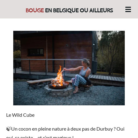
Passer
BOUGE
EN BELGIQUE OU AILLEURS
au
contenu
principal
Le Wild Cube
🍃Un cocon en pleine nature à deux pas de Durbuy ? Oui
oui, ça existe… et c’est magique !