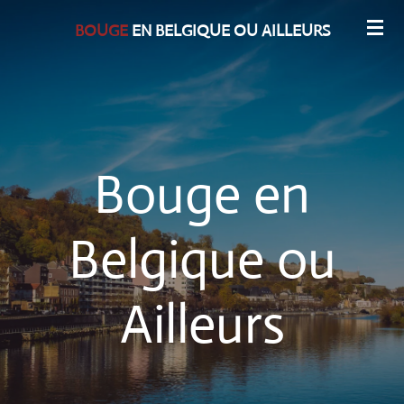
Passer
BOUGE
EN BELGIQUE OU AILLEURS
au
contenu
principal
Bouge en
Belgique ou
Ailleurs