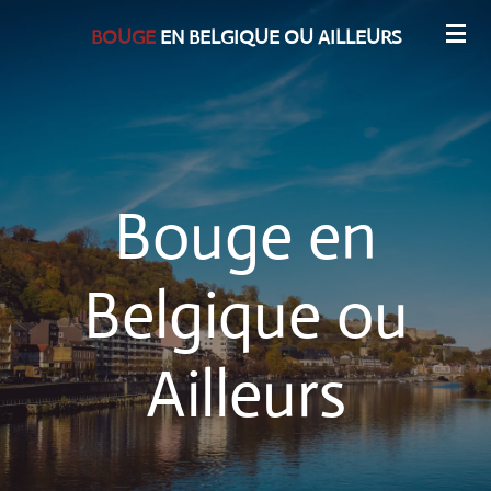
Passer
BOUGE
EN BELGIQUE OU AILLEURS
au
contenu
principal
Bouge en
Belgique ou
Ailleurs