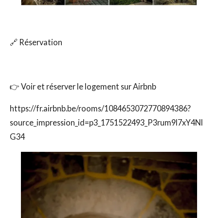
🔗 Réservation
👉 Voir et réserver le logement sur Airbnb
https://fr.airbnb.be/rooms/1084653072770894386?
source_impression_id=p3_1751522493_P3rum9l7xY4Nl
G34