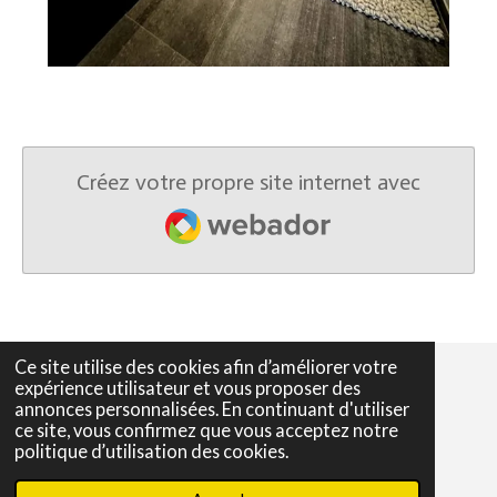
Créez votre propre site internet avec
Webador
Ce site utilise des cookies afin d’améliorer votre
expérience utilisateur et vous proposer des
annonces personnalisées. En continuant d'utiliser
F
I
ce site, vous confirmez que vous acceptez notre
a
n
nid © 2023 - 2025 Bouge en Belgique ou Ailleurs
politique d’utilisation des cookies.
c
s
Propulsé par
Webador
e
t